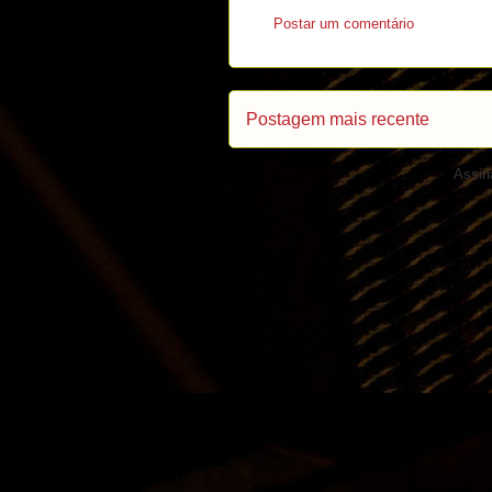
Postar um comentário
Postagem mais recente
Assin