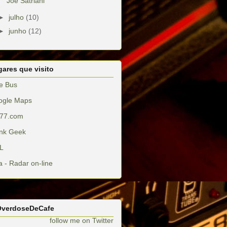
Joe Satriani
►
julho
(10)
►
junho
(12)
ares que visito
e Bus
ogle Maps
77.com
nk Geek
L
a - Radar on-line
verdoseDeCafe
follow me on Twitter