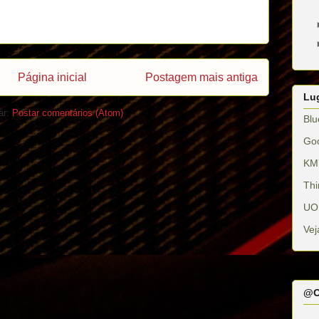
Página inicial
Postagem mais antiga
Lug
ar:
Postar comentários (Atom)
Blu
Go
KM
Thi
UO
Vej
@O