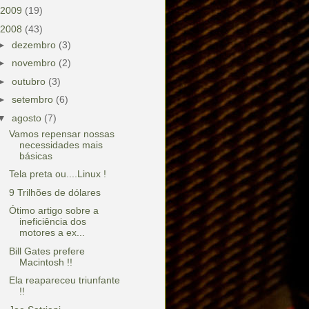
2009
(19)
2008
(43)
►
dezembro
(3)
►
novembro
(2)
►
outubro
(3)
►
setembro
(6)
▼
agosto
(7)
Vamos repensar nossas
necessidades mais
básicas
Tela preta ou....Linux !
9 Trilhões de dólares
Ótimo artigo sobre a
ineficiência dos
motores a ex...
Bill Gates prefere
Macintosh !!
Ela reapareceu triunfante
!!