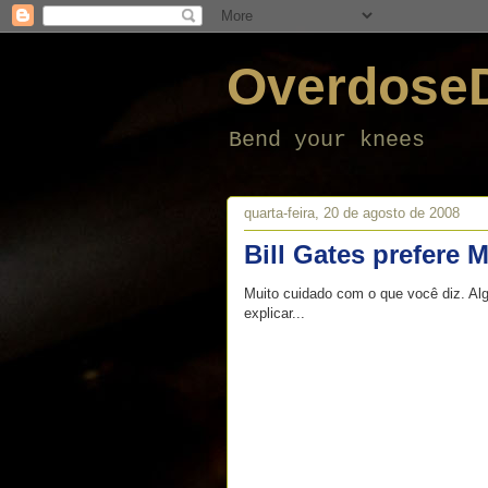
Overdose
Bend your knees
quarta-feira, 20 de agosto de 2008
Bill Gates prefere M
Muito cuidado com o que você diz. Al
explicar...