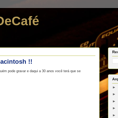
DeCafé
Re
acintosh !!
guém pode gravar e daqui a 30 anos você terá que se
Ar
►
►
►
►
►