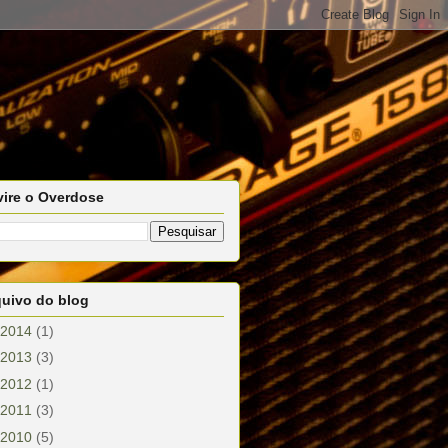
vire o Overdose
quivo do blog
2014
(1)
2013
(3)
2012
(1)
2011
(3)
2010
(5)