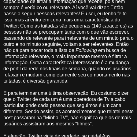
capacidade de filtrar a informação que recebe, pois nem
sempre é verídico ou relevante. Aí você vai dizer: Então
passe a seguir pessoas relevantes! Eu sei, eu tenho feito
isso, mas aí entra em cena mais uma característica do
Twitter: Como as tuitadas são pequenas (140 caracteres) as
pessoas não se preocupam tanto com o que vão escrever,
passando de relevante para irrelevante de um minuto para o
outro e no minuto seguinte, voltam a ser relevantes. Então
não dá para trocar toda a lista de
Following
em busca de
informação relevante, o mais importante mesmo é filtrar a
informação. Outra característica interessante é a mudança
de perfil da rede nos finais de semana, quando os usuários
relaxam e mudam completamente seu comportamento nas
tuitadas, é diversão garantida.
E para terminar uma última observação. Eu costumo dizer
que o Twitter de cada um é uma operadora de Tv a cabo
particular, onde cada pessoa que seguimos é um canal
diferente. Sendo assim, os acontecimentos que relatei neste
post passaram na "Minha TV", não significa que os demais
usuários assistiram aos mesmos "filmes".
E atenção, Twitter vicia de verdade, se cuida! Ass: