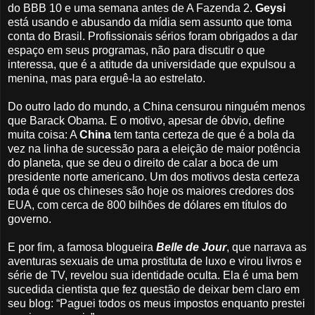
do BBB 10 e uma semana antes de A Fazenda 2.
Geysi
está usando e abusando da mídia sem assunto que toma
conta do Brasil. Profissionais sérios foram obrigados a dar
espaço em seus programas, não para discutir o que
interessa, que é a atitude da universidade que expulsou a
menina, mas para erguê-la ao estrelato.
Do outro lado do mundo, a China censurou ninguém menos
que Barack Obama. E o motivo, apesar de óbvio, define
muita coisa: A
China
tem tanta certeza de que é a bola da
vez na linha de sucessão para a eleição de maior potência
do planeta, que se deu o direito de calar a boca de um
presidente norte americano. Um dos motivos desta certeza
toda é que os chineses são hoje os maiores credores dos
EUA, com cerca de 800 bilhões de dólares em títulos do
governo.
E por fim, a famosa blogueira
Belle de Jour
, que narrava as
aventuras sexuais de uma prostituta de luxo e virou livros e
série de TV, revelou sua identidade oculta. Ela é uma bem
sucedida cientista que fez questão de deixar bem claro em
seu blog: “Paguei todos os meus impostos enquanto prestei