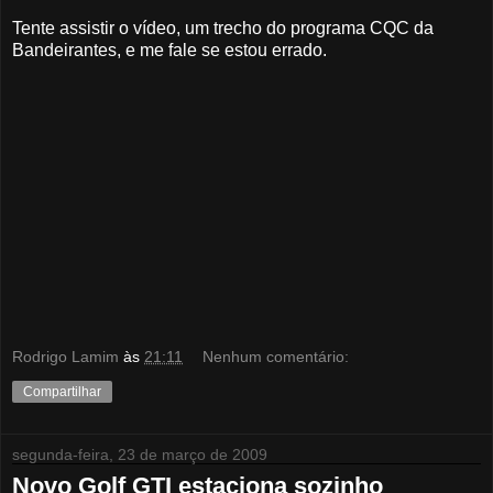
Tente assistir o vídeo, um trecho do programa CQC da
Bandeirantes, e me fale se estou errado.
Rodrigo Lamim
às
21:11
Nenhum comentário:
Compartilhar
segunda-feira, 23 de março de 2009
Novo Golf GTI estaciona sozinho