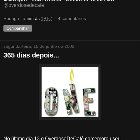
@overdosedecafe
Rodrigo Lamim
às
19:57
4 comentários:
Compartilhar
segunda-feira, 15 de junho de 2009
365 dias depois...
No último dia 13 o OverdoseDeCafé comemorou seu