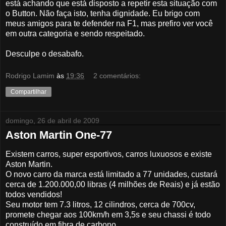
está achando que está disposto a repetir esta situação com
o Button. Não faça isto, tenha dignidade. Eu brigo com
meus amigos para te defender na F1, mas prefiro ver você
em outra categoria e sendo respeitado.
Desculpe o desabafo.
Rodrigo Lamim
às
19:36
2 comentários:
Compartilhar
domingo, 26 de abril de 2009
Aston Martin One-77
Existem carros, super esportivos, carros luxuosos e existe
Aston Martin.
O novo carro da marca está limitado a 77 unidades, custará
cerca de 1.200.000,00 libras (4 milhões de Reais) e já estão
todos vendidos!
Seu motor tem 7.3 litros, 12 cilindros, cerca de 700cv,
promete chegar aos 100km/h em 3,5s e seu chassi é todo
construído em fibra de carbono.