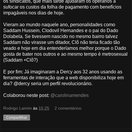
os sindicatos, que mais tarde ajudaram os operários a
sufocar os custos da folha de pagamento com benefícios
impagáveis nos dias de hoje.
Vieram ao mundo naquele ano, personalidades como
Saddam Hussein, Clodovil Hernandes e o pai do Dado
Dolabela. Se tivessem nascido no mesmo bairro talvez
Saddam não virasse um ditador, Clô não teria ficado tão
veado e hoje em dia entenderíamos melhor porque o Dado
gosta de bater nos outros e ao mesmo tempo é metrosexual
(Saddam +Clô?)
E por fim: Já imaginaram a Dercy aos 32 anos usando as
ferramentas de interação que a web disponibiliza hoje em
dia? @dercy seria um perfil revolucionário.
Colaborou neste post:
@carolinamendes
Rodrigo Lamim
às
15:25
2 comentários:
Compartilhar