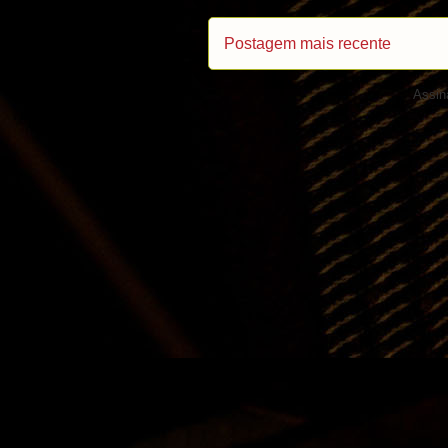
Postagem mais recente
Assin