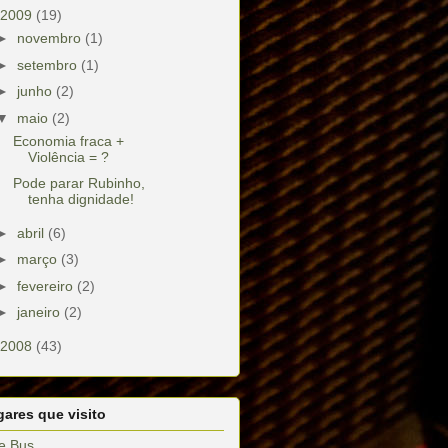
2009
(19)
►
novembro
(1)
►
setembro
(1)
►
junho
(2)
▼
maio
(2)
Economia fraca +
Violência = ?
Pode parar Rubinho,
tenha dignidade!
►
abril
(6)
►
março
(3)
►
fevereiro
(2)
►
janeiro
(2)
2008
(43)
ares que visito
e Bus