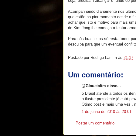
seja, precisam alcançar o fundo do poç
Acompanhando diariamente nos últimos
que estão no pior momento desde o fim
achar que isto é motivo para mais um
de Kim Jong-il e começa a testar arma
Para nós brasileiros só resta torcer 
desculpa para que um eventual conflito
Postado por
Rodrigo Lamim
às
21:17
Um comentário:
@Glaucialim disse...
o Brasil atende a todos os ite
o ilustre presidente já está pro
Ótimo post e mais uma vez , m
1 de junho de 2010 às 20:01
Postar um comentário