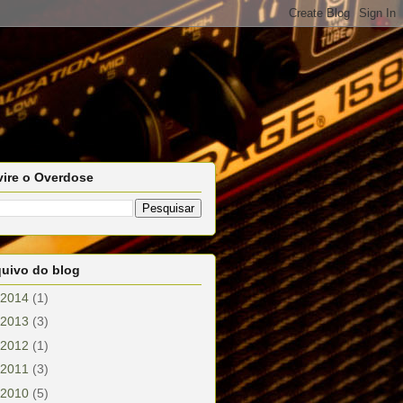
vire o Overdose
quivo do blog
2014
(1)
2013
(3)
2012
(1)
2011
(3)
2010
(5)