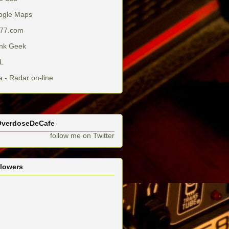
ogle Maps
77.com
nk Geek
L
a - Radar on-line
verdoseDeCafe
follow me on Twitter
llowers