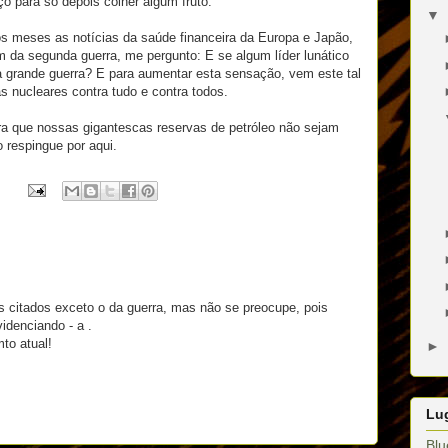
o para só depois colher algum fruto.
▼
 meses as notícias da saúde financeira da Europa e Japão,
 da segunda guerra, me pergunto: E se algum líder lunático
a grande guerra? E para aumentar esta sensação, vem este tal
s nucleares contra tudo e contra todos.
para que nossas gigantescas reservas de petróleo não sejam
 respingue por aqui.
ns citados exceto o da guerra, mas não se preocupe, pois
videnciando - a .
to atual!
►
Lug
Blu