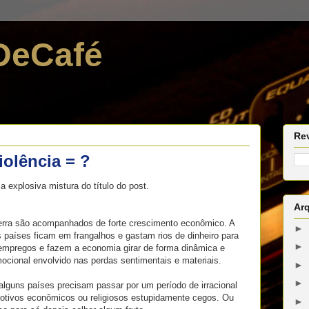
DeCafé
Re
iolência = ?
a explosiva mistura do título do post.
Ar
erra são acompanhados de forte crescimento econômico. A
►
s países ficam em frangalhos e gastam rios de dinheiro para
►
empregos e fazem a economia girar de forma dinâmica e
mocional envolvido nas perdas sentimentais e materiais.
►
►
alguns países precisam passar por um período de irracional
otivos econômicos ou religiosos estupidamente cegos. Ou
►