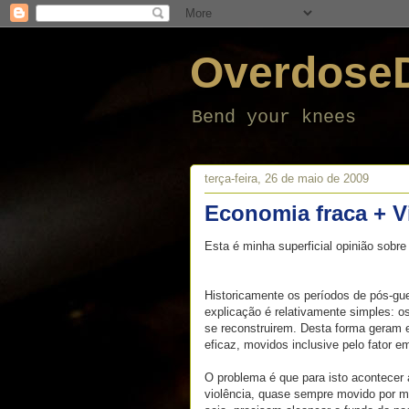
Overdose
Bend your knees
terça-feira, 26 de maio de 2009
Economia fraca + V
Esta é minha superficial opinião sobre 
Historicamente os períodos de pós-gu
explicação é relativamente simples: o
se reconstruirem. Desta forma geram 
eficaz, movidos inclusive pelo fator e
O problema é que para isto acontecer 
violência, quase sempre movido por m