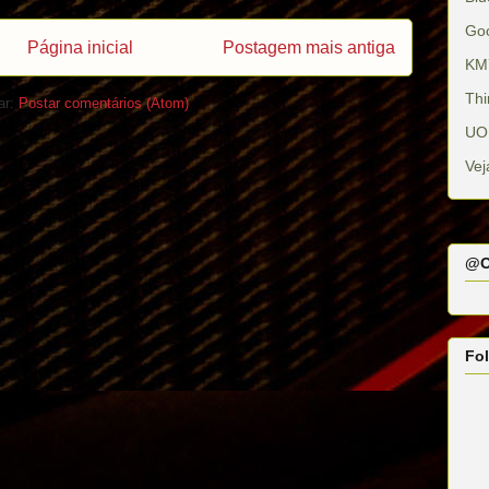
Go
Página inicial
Postagem mais antiga
KM
Thi
ar:
Postar comentários (Atom)
UO
Vej
@O
Fo