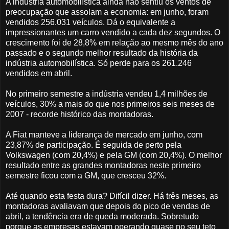
A indústria automobilística ainda não sentiu os ventos de
preocupação que assolam a economia: em junho, foram
vendidos 256.031 veículos. Dá o equivalente a
impressionantes um carro vendido a cada dez segundos. O
crescimento foi de 28,8% em relação ao mesmo mês do ano
passado e o segundo melhor resultado da história da
indústria automobilística. Só perde para os 261.246
vendidos em abril.
No primeiro semestre a indústria vendeu 1,4 milhões de
veículos, 30% a mais do que nos primeiros seis meses de
2007 - recorde histórico das montadoras.
A Fiat manteve a liderança de mercado em junho, com
23,87% de participação. É seguida de perto pela
Volkswagen (com 20,4%) e pela GM (com 20,4%). O melhor
resultado entre as grandes montadoras neste primeiro
semestre ficou com a GM, que cresceu 32%.
Até quando esta festa dura? Difícil dizer. Há três meses, as
montadoras avaliavam que depois do pico de vendas de
abril, a tendência era de queda moderada. Sobretudo
porque as empresas estavam operando quase no seu teto