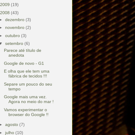
2009
(19)
2008
(43)
►
dezembro
(3)
►
novembro
(2)
►
outubro
(3)
▼
setembro
(6)
Parece até título de
anedota
Google de novo - G1
E olha que ele tem uma
fábrica de tecidos !!!
Separe um pouco do seu
tempo
Google mais uma vez.
Agora no meio do mar !
Vamos experimentar o
browser do Google !!
►
agosto
(7)
►
julho
(10)