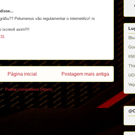
disse...
gráfiu?? Pelumenus vão regulamentar o internetêzz! rs
Lug
 ixcrevê axim!!!!
:31
Blu
Go
KM
Thi
Página inicial
Postagem mais antiga
UO
Vej
ar:
Postar comentários (Atom)
@O