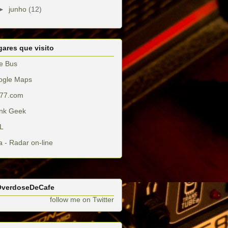
►
junho
(12)
ares que visito
e Bus
ogle Maps
77.com
nk Geek
L
a - Radar on-line
verdoseDeCafe
follow me on Twitter