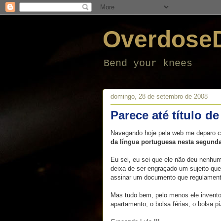
Overdose
Bend your knees
domingo, 28 de setembro de 2008
Parece até título d
Navegando hoje pela web me deparo 
da língua portuguesa nesta segunda
Eu sei, eu sei que ele não deu nenhum
deixa de ser engraçado um sujeito que
assinar um documento que regulament
Mas tudo bem, pelo menos ele inventou 
apartamento, o bolsa férias, o bolsa pi