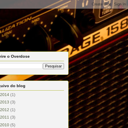
vire o Overdose
quivo do blog
2014
(1)
2013
(3)
2012
(1)
2011
(3)
2010
(5)