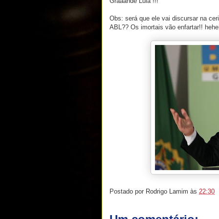
Graaande Lula !!!
Obs: será que ele vai discursar na cer
ABL?? Os imortais vão enfartar!! heh
Postado por
Rodrigo Lamim
às
22:30