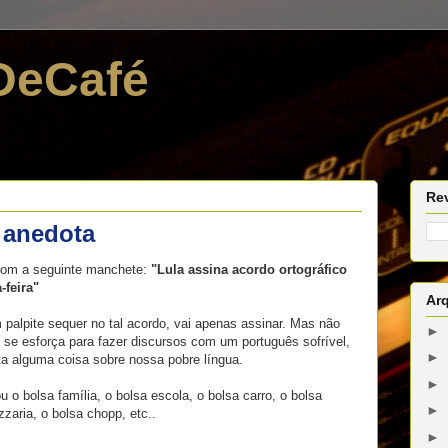
DeCafé
Re
e anedota
com a seguinte manchete:
"Lula assina acordo ortográfico
-feira"
Ar
 palpite sequer no tal acordo, vai apenas assinar. Mas não
►
 se esforça para fazer discursos com um português sofrível,
►
a alguma coisa sobre nossa pobre língua.
►
o bolsa família, o bolsa escola, o bolsa carro, o bolsa
►
zzaria, o bolsa chopp, etc..
►