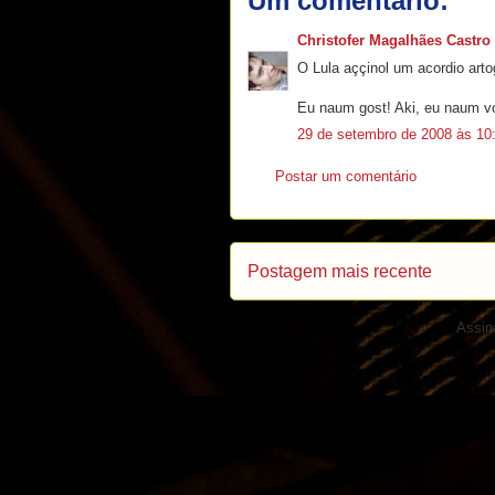
Um comentário:
Christofer Magalhães Castro
O Lula aççinol um acordio arto
Eu naum gost! Aki, eu naum vo
29 de setembro de 2008 às 10
Postar um comentário
Postagem mais recente
Assin